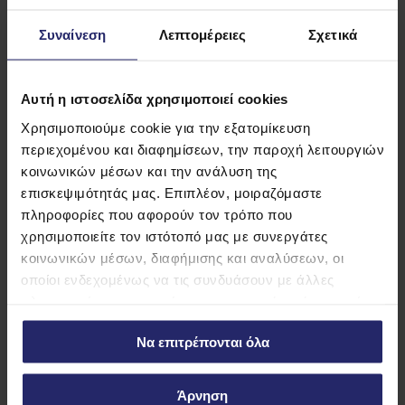
Crunchy
Συναίνεση
Λεπτομέρειες
Σχετικά
Προβολή
Προβολή
Αυτή η ιστοσελίδα χρησιμοποιεί cookies
λεπτομερειών
λεπτομερειών
Χρησιμοποιούμε cookie για την εξατομίκευση
περιεχομένου και διαφημίσεων, την παροχή λειτουργιών
κοινωνικών μέσων και την ανάλυση της
Μάθετε περισσότερα για
επισκεψιμότητάς μας. Επιπλέον, μοιραζόμαστε
Dolce Pistachio
πληροφορίες που αφορούν τον τρόπο που
χρησιμοποιείτε τον ιστότοπό μας με συνεργάτες
κοινωνικών μέσων, διαφήμισης και αναλύσεων, οι
οποίοι ενδεχομένως να τις συνδυάσουν με άλλες
πληροφορίες που τους έχετε παραχωρήσει ή τις οποίες
έχουν συλλέξει σε σχέση με την από μέρους σας χρήση
Να επιτρέπονται όλα
των υπηρεσιών τους.
Άρνηση