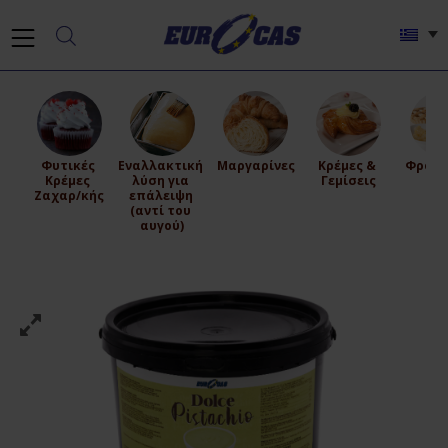
Φυτικές 
Εναλλακτική 
Μαργαρίνες
Κρέμες & 
Φρούτ
Κρέμες 
λύση για 
Γεμίσεις
Ζε
Ζαχαρ/κής
επάλειψη 
(αντί του 
αυγού)