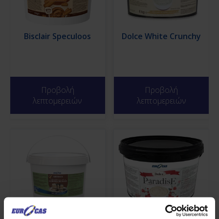
Bisclair Speculoos
Dolce White Crunchy
Προβολή
Προβολή
λεπτομερειών
λεπτομερειών
Artisan Almond
Dolce Paradise