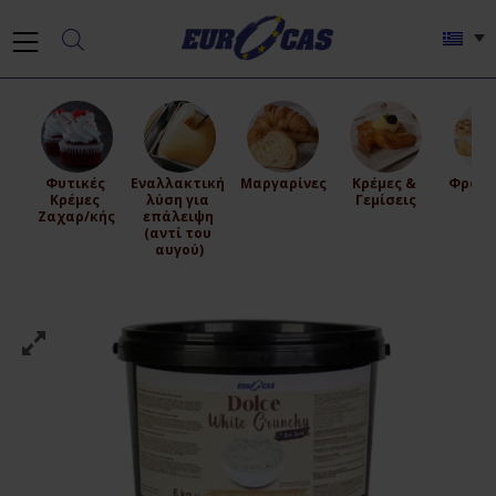
Φυτικές 
Εναλλακτική 
Μαργαρίνες
Κρέμες & 
Φρούτ
Κρέμες 
λύση για 
Γεμίσεις
Ζε
Ζαχαρ/κής
επάλειψη 
(αντί του 
αυγού)