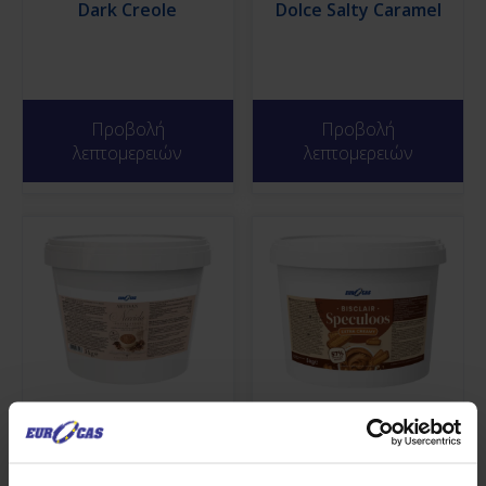
Dark Creole
Dolce Salty Caramel
Προβολή
Προβολή
λεπτομερειών
λεπτομερειών
Artisan Nocciola
Bisclair Speculoos
Feuilletée