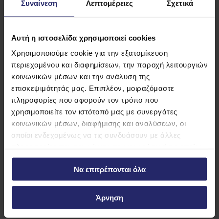
Συναίνεση
Λεπτομέρειες
Σχετικά
Προβολή
Προβολή
λεπτομερειών
λεπτομερειών
Αυτή η ιστοσελίδα χρησιμοποιεί cookies
Χρησιμοποιούμε cookie για την εξατομίκευση
περιεχομένου και διαφημίσεων, την παροχή λειτουργιών
Μάθετε περισσότερα για
κοινωνικών μέσων και την ανάλυση της
Dolce White Crunchy
επισκεψιμότητάς μας. Επιπλέον, μοιραζόμαστε
πληροφορίες που αφορούν τον τρόπο που
χρησιμοποιείτε τον ιστότοπό μας με συνεργάτες
κοινωνικών μέσων, διαφήμισης και αναλύσεων, οι
οποίοι ενδεχομένως να τις συνδυάσουν με άλλες
πληροφορίες που τους έχετε παραχωρήσει ή τις οποίες
έχουν συλλέξει σε σχέση με την από μέρους σας χρήση
Να επιτρέπονται όλα
των υπηρεσιών τους.
Άρνηση