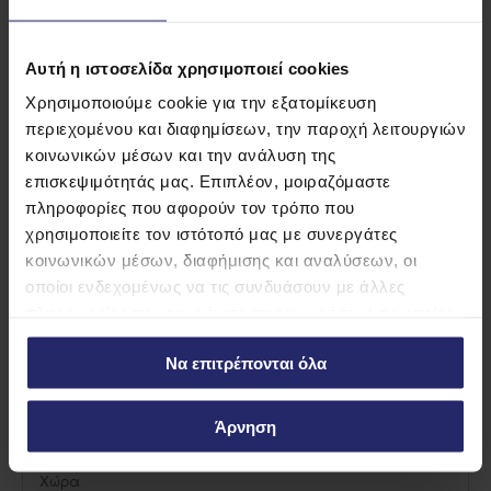
Προβολή
Προβολή
λεπτομερειών
λεπτομερειών
Αυτή η ιστοσελίδα χρησιμοποιεί cookies
Χρησιμοποιούμε cookie για την εξατομίκευση
Μάθετε περισσότερα για
περιεχομένου και διαφημίσεων, την παροχή λειτουργιών
Dolce Buonissima
κοινωνικών μέσων και την ανάλυση της
επισκεψιμότητάς μας. Επιπλέον, μοιραζόμαστε
πληροφορίες που αφορούν τον τρόπο που
χρησιμοποιείτε τον ιστότοπό μας με συνεργάτες
κοινωνικών μέσων, διαφήμισης και αναλύσεων, οι
οποίοι ενδεχομένως να τις συνδυάσουν με άλλες
πληροφορίες που τους έχετε παραχωρήσει ή τις οποίες
έχουν συλλέξει σε σχέση με την από μέρους σας χρήση
Να επιτρέπονται όλα
των υπηρεσιών τους.
Άρνηση