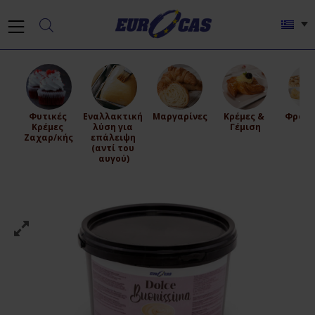
Φυτικές 
Εναλλακτική 
Μαργαρίνες
Κρέμες & 
Φρούτ
Κρέμες 
λύση για 
Γέμιση
Ζε
Ζαχαρ/κής
επάλειψη 
(αντί του 
αυγού)