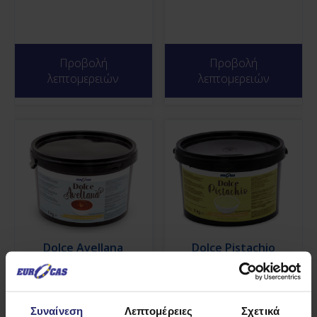
Προβολή
Προβολή
λεπτομερειών
λεπτομερειών
Dolce Avellana
Dolce Pistachio
Συναίνεση
Λεπτομέρειες
Σχετικά